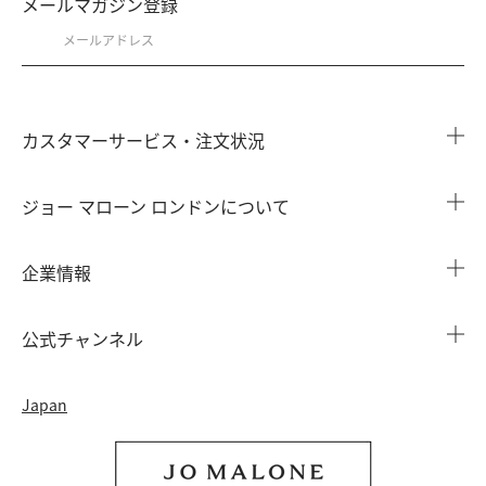
メールマガジン登録
カスタマーサービス・注文状況
注文状況を確認する
ジョー マローン ロンドンについて
よくある質問
店舗検索
企業情報
会員情報
カウンターサービス
会社概要
注文履歴
公式チャンネル
カウンターサービス予約
採用情報
配送について
Instagram
イベント ＆ キャンペーン
Japan
特定商取引法に基づく表示
返品・交換について
Facebook
フレグランス ファインダー
カウンター プライバシーポリシー
オンラインショッピングについて
Pinterest