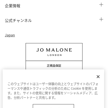
店舗検索
企業情報
会員情報
カウンターサービス
会社概要
注文履歴
公式チャンネル
カウンターサービス予約
採用情報
配送について
Instagram
イベント ＆ キャンペーン
Japan
特定商取引法に基づく表示
返品・交換について
Facebook
フレグランス ファインダー
カウンター プライバシーポリシー
オンラインショッピングについて
Pinterest
ストーリー
会員規約
電話でのお問い合わせ 0120-950-701
Twitter
香りの原料
クッキーを管理する
YouTube
このウェブサイトはユーザー体験の向上とウェブサイトのパフォ
ーマンスや通信トラフィックの分析のために Cookie を使用しま
す。また、サイトの使用に関する情報をソーシャルメディア、広
利用規約
プライバシーポリシー
告、分析パートナーと共有します。