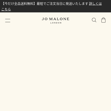
【今だけ全品送料無料】最短でご注文当日に発送いたします
詳しくは
こちら
シ
ョ
ッ
ピ
ン
グ
バ
ッ
グ