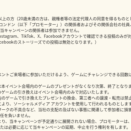
歳以上の方（20歳未満の方は、親権者等の法定代理人の同意を得るものと
ン ロンドン（以下「プロモーター」）の関係者およびその関係会社の社
当キャンペーンの関係者は参加できません。
stagram、TikTok、X、Facebookアカウントで確認できる投稿のみ
mやFacebookのストーリーズでの投稿は無効となります。）
ベントご来場者に参加いただけるよう、ゲームにチャレンジできる回数
は本イベント会場内のゲームのプレゼントがなくなり次第、終了となり
のゲームの引き換えはイベント会場内のみで対応いたします。
内のゲームで引き換えたプレゼントの換金、第三者への譲渡・転売は禁
により、ソーシャルメディア アカウントを使用して行われるものとしま
ワークの不具合など、当社の支配の及ばない事態に関連して参加者に損
任を負いません。
より、当キャンペーンが予定通りに展開されない場合、プロモーターは
たは必要に応じて当キャンペーンの延期、中止を行う権利を有します。