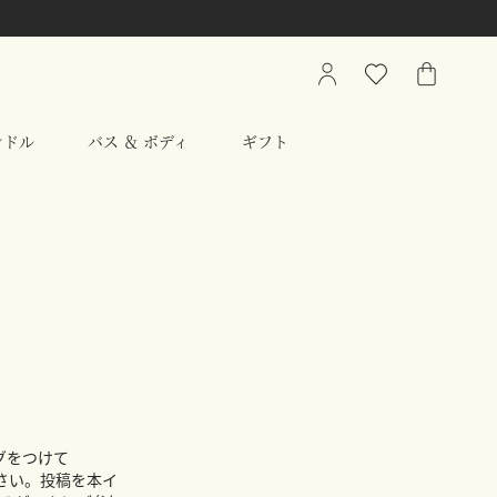
My
ウ
シ
Account
ィ
ョ
ッ
ッ
ンドル
バス ＆ ボディ
ギフト
シ
ピ
ュ
ン
リ
グ
ス
バ
ト
ッ
グ
グをつけて
てください。投稿を本イ