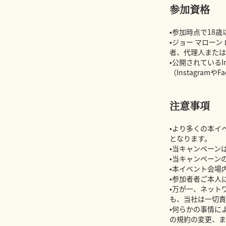
参加資格
•参加時点で18
•ジョー マロー
者、代理人または
•公開されているIn
（Instagra
注意事項
•より多くの本イ
となります。
•当キャンペーン
•当キャンペーン
•本イベント会場
•参加者者ご本人
•万が一、ネット
も、当社は一切責
•何らかの事情に
の規約の変更、ま