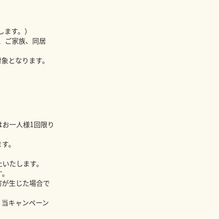
します。）
員、ご家族、同居
が対象となります。
はお一人様1回限り
ます。
止いたします。
す。
害が生じた場合で
、当キャンペーン