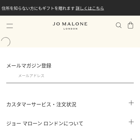
住所を知らない方にもギフトを贈れます
詳しくはこちら
シ
ョ
ッ
ピ
ン
グ
メールマガジン登録
バ
ッ
グ
カスタマーサービス・注文状況
注文状況を確認する
ジョー マローン ロンドンについて
よくある質問
店舗検索