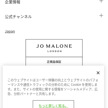
企業情報
会員情報
カウンターサービス
会社概要
注文履歴
公式チャンネル
カウンターサービス予約
採用情報
配送について
Instagram
イベント ＆ キャンペーン
Japan
特定商取引法に基づく表示
返品・交換について
Facebook
フレグランス ファインダー
カウンター プライバシーポリシー
オンラインショッピングについて
Pinterest
ストーリー
会員規約
電話でのお問い合わせ 0120-950-701
Twitter
香りの原料
クッキーを管理する
YouTube
このウェブサイトはユーザー体験の向上とウェブサイトのパフォ
ーマンスや通信トラフィックの分析のために Cookie を使用しま
す。また、サイトの使用に関する情報をソーシャルメディア、広
利用規約
プライバシーポリシー
告、分析パートナーと共有します。
© Jo Malone London 2026
もっと詳しく知る。