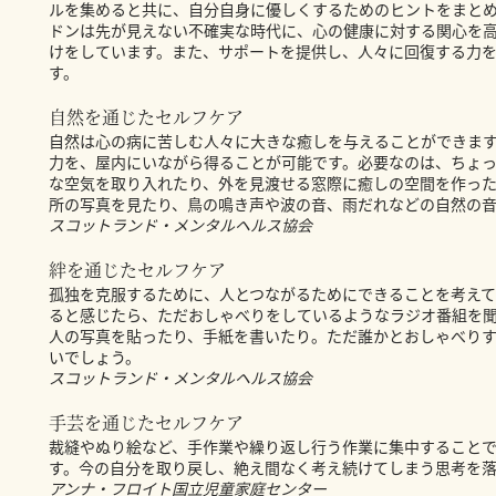
ルを集めると共に、自分自身に優しくするためのヒントをまとめ
ドンは先が見えない不確実な時代に、心の健康に対する関心を
けをしています。また、サポートを提供し、人々に回復する力
す。
自然を通じたセルフケア
自然は心の病に苦しむ人々に大きな癒しを与えることができま
力を、屋内にいながら得ることが可能です。必要なのは、ちょ
な空気を取り入れたり、外を見渡せる窓際に癒しの空間を作っ
所の写真を見たり、鳥の鳴き声や波の音、雨だれなどの自然の
スコットランド・メンタルヘルス協会
絆を通じたセルフケア
孤独を克服するために、人とつながるためにできることを考えて
ると感じたら、ただおしゃべりをしているようなラジオ番組を
人の写真を貼ったり、手紙を書いたり。ただ誰かとおしゃべり
いでしょう。
スコットランド・メンタルヘルス協会
手芸を通じたセルフケア
裁縫やぬり絵など、手作業や繰り返し行う作業に集中すること
す。今の自分を取り戻し、絶え間なく考え続けてしまう思考を
アンナ・フロイト国立児童家庭センター