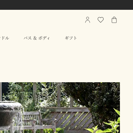
My
ウ
シ
Account
ィ
ョ
ッ
ッ
ンドル
バス ＆ ボディ
ギフト
シ
ピ
ュ
ン
リ
グ
ス
バ
ト
ッ
グ