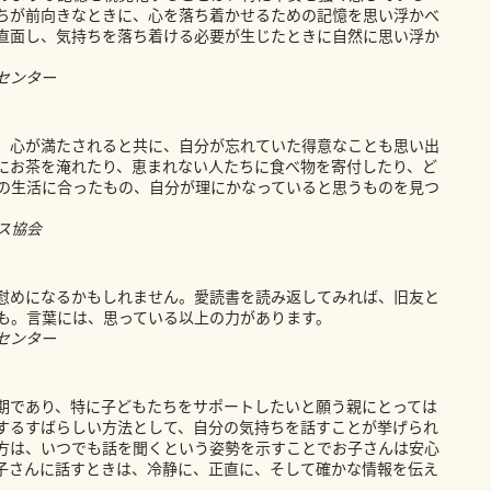
ちが前向きなときに、心を落ち着かせるための記憶を思い浮かべ
直面し、気持ちを落ち着ける必要が生じたときに自然に思い浮か
センター
、心が満たされると共に、自分が忘れていた得意なことも思い出
にお茶を淹れたり、恵まれない人たちに食べ物を寄付したり、ど
の生活に合ったもの、自分が理にかなっていると思うものを見つ
ス協会
慰めになるかもしれません。愛読書を読み返してみれば、旧友と
も。言葉には、思っている以上の力があります。
センター
期であり、特に子どもたちをサポートしたいと願う親にとっては
するすばらしい方法として、自分の気持ちを話すことが挙げられ
方は、いつでも話を聞くという姿勢を示すことでお子さんは安心
子さんに話すときは、冷静に、正直に、そして確かな情報を伝え