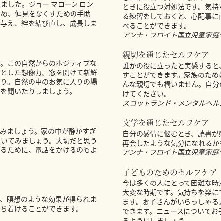
ました。ジョー マローン ロン
ときに役立つ対処法です。気持
高め、偏見をなくすための手助
る練習をしておくと、心配事に
を与え、絆を結び直し、成長しま
べることができます。
アンナ・フロイト国立児童家庭
親切を通じたセルフケア
す。この自然からのポジティブな
誰かの役に立ったと実感すると
っとした想像力。窓を開けて新鮮
すことができます。家族のため
たり。自然の中のお気に入りの場
んな親切でも構いません。自分
音を聞いたりしましょう。
けてください。
スコットランド・メンタルヘル
文学を通じたセルフケア
みましょう。家の中が静かすぎ
自分の感情に悩むとき、読書が
聞いてみましょう。大切だと思う
再会したような気分になれるか
するために、電話をかけるのもよ
アンナ・フロイト国立児童家庭
子どものためのセルフケア
今は多くの人にとって困難な時
大変な時期です。気持ちを楽に
で、瞑想のような効果が得られま
ます。お子さんがいらっしゃる
落ち着けることができます。
できます。ニュースについてお
るようにしましょう。