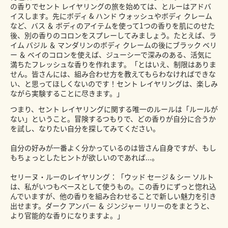
の香りでセント レイヤリングの旅を始めては、とルーはアドバ
イスします。先にボディ & ハンド ウォッシュやボディ クレーム
など、バス ＆ ボディのアイテムを使って1つの香りを肌にのせた
後、別の香りのコロンをスプレーしてみましょう。たとえば、ラ
イム バジル ＆ マンダリンのボディ クレームの後にブラック ベリ
ー ＆ ベイのコロンを使えば、ジューシーで深みのある、活気に
満ちたフレッシュな香りを作れます。「とはいえ、制限はありま
せん。皆さんには、組み合わせ方を教えてもらわなければできな
い、と思ってほしくないのです！セント レイヤリングは、楽しみ
ながら実験することに尽きます。」
つまり、セント レイヤリングに関する唯一のルールは「ルールが
ない」ということ。冒険するつもりで、どの香りが自分に合うか
を試し、なりたい自分を探してみてください。
自分の好みが一番よく分かっているのは皆さん自身ですが、もし
もちょっとしたヒントが欲しいのであれば...。
セリーヌ・ルーのレイヤリング：「ウッド セージ & シー ソルト
は、私がいつもベースとして使うもの。この香りにずっと惚れ込
んでいますが、他の香りを組み合わせることで新しい魅力を引き
出せます。ダーク アンバー ＆ ジンジャー リリーのをまとうと、
より官能的な香りになりますよ。」