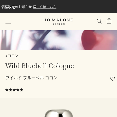
価格改定のお知らせ
詳しくはこちら
シ
ョ
ッ
ピ
ン
グ
コロン
バ
Wild Bluebell Cologne
ッ
グ
ワイルド ブルーベル コロン