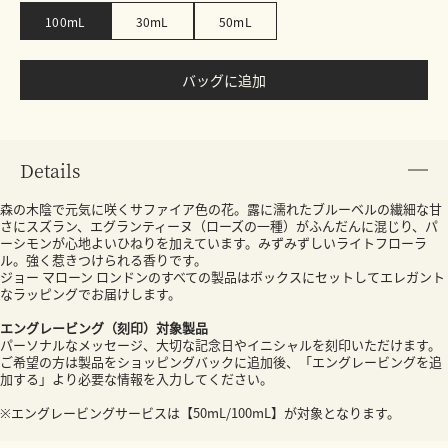
100mL
30mL
50mL
バッグに追加
Details
森の木陰で元気に咲くサファイア色の花。露に濡れたブルーベルの繊細な甘
さにスズラン、エグランティーヌ（ローズの一種）がふんだんに混じり、パ
ーシモンが心地よいひねりを加えています。みずみずしいライトフローラ
ル。強く惹きつけられる香りです。
ジョー マローン ロンドンのすべての製品はボックスにセットしてエレガント
なラッピングでお届けします。
エングレービング（刻印）対象製品
パーソナルなメッセージ、大切な記念日やイニシャルを刻印いただけます。
ご希望の方は製品をショッピングバックに追加後、「エングレービングを追
加する」より必要な情報を入力してください。
※エングレービングサービスは【50mL/100mL】が対象となります。