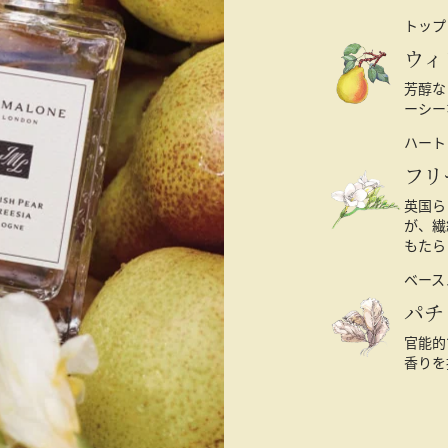
トップ
ウィ
芳醇な
ーシー
ハート
フリ
英国ら
が、繊
もたら
ベース
パチ
官能的
香りを