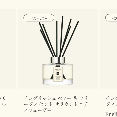
ベストセラー
ベ
フリ
イングリッシュ ペアー ＆ フリ
イン
ドル
ージア セント サラウンド™ デ
ジア
ィフューザー
Engl