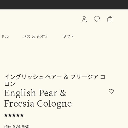
My
ウ
シ
Account
ィ
ョ
ッ
ッ
ンドル
バス ＆ ボディ
ギフト
シ
ピ
ュ
ン
リ
グ
ス
バ
ト
ッ
グ
イングリッシュ ぺアー ＆ フリージア コ
ロン
English Pear &
Freesia Cologne
¥24,860
税込