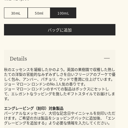
30mL
50ml
100mL
バッグに追加
Details
秋のエッセンスを凝縮したかのよう。英国の果樹園で収穫した熟し
たての洋梨の官能的なみずみずしさを白いフリージアのブーケで優
しく包み、アンバー、パチョリ、ウッドで豊潤に仕上げています。
ジョー マローン ロンドンのNo.1人気の香りです。
ジョー マローン ロンドンのすべての製品はボックスにセットし
て、エレガントなラッピングを施したギフトスタイルでお届けしま
す。
エングレービング（刻印）対象製品
パーソナルなメッセージ、大切な記念日やイニシャルを刻印いただ
けます。ご希望の方は製品をショッピングバックに追加後、「エン
グレービングを追加する」より必要な情報を入力してください。