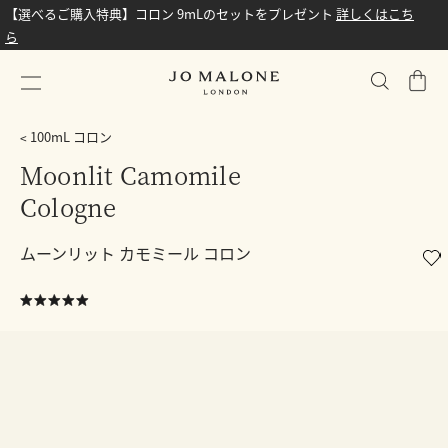
【選べるご購入特典】コロン 9mLのセットをプレゼント
詳しくはこち
ら
シ
ョ
ッ
100mL コロン
ピ
Moonlit Camomile
ン
Cologne
グ
バ
ッ
ムーンリット カモミール コロン
グ