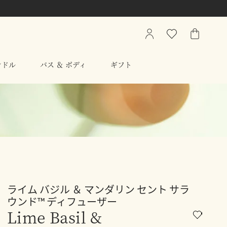
My
ウ
シ
Account
ィ
ョ
ッ
ッ
ンドル
バス ＆ ボディ
ギフト
シ
ピ
ュ
ン
リ
グ
ス
バ
ト
ッ
グ
ライム バジル ＆ マンダリン セント サラ
ウンド™ ディフューザー
Lime Basil &