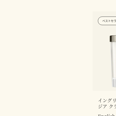
ベストセ
イングリ
ジア ク