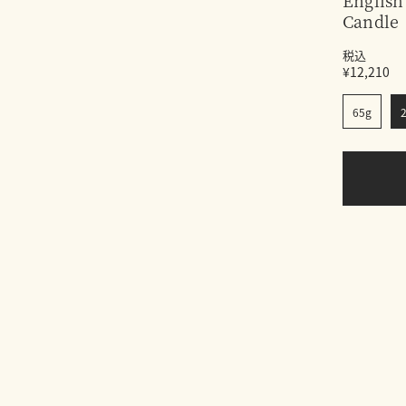
English
Candle
税込
¥12,210
65g