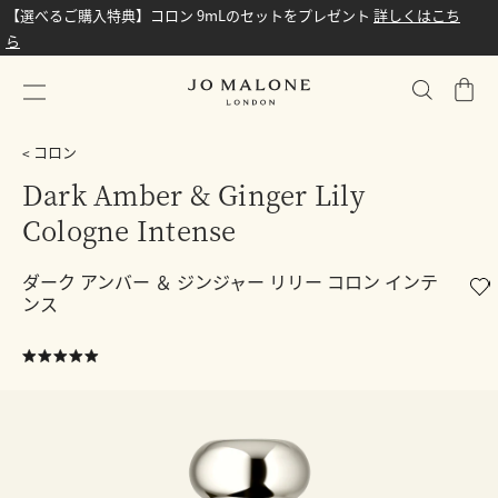
【選べるご購入特典】コロン 9mLのセットをプレゼント
詳しくはこち
ら
シ
ョ
ッ
コロン
ピ
Dark Amber & Ginger Lily
ン
Cologne Intense
グ
バ
ッ
ダーク アンバー ＆ ジンジャー リリー コロン インテ
ンス
グ