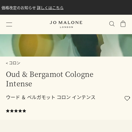
価格改定のお知らせ
詳しくはこちら
シ
ョ
ッ
ピ
ン
グ
コロン
バ
Oud & Bergamot Cologne
ッ
グ
Intense
ウード ＆ ベルガモット コロン インテンス