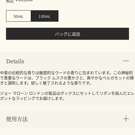
税込
50mL
100mL
バッグに追加
Details
中東の伝統的な香りは魅惑的なウードの香りに包まれています。この神秘的
で貴重なウードは、ブラック ムスクの豊かさと、爽やかなベルガモットの輝
きと調和します。妖しく魅了されるような香りです。
ジョー マローン ロンドンの製品はボックスにセットしてリボンを結んだエレ
ガントなラッピングでお届けします。
使用方法