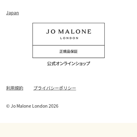
採用情報
配送について
Instagram
イベント ＆ キャンペーン
Japan
特定商取引法に基づく表示
返品・交換について
Facebook
フレグランス ファインダー
カウンター プライバシーポリシー
オンラインショッピングについて
Pinterest
ストーリー
会員規約
電話でのお問い合わせ 0120-950-701
Twitter
香りの原料
クッキーを管理する
YouTube
利用規約
プライバシーポリシー
© Jo Malone London 2026