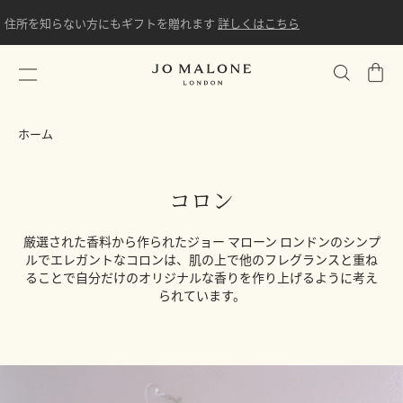
住所を知らない方にもギフトを贈れます
詳しくはこちら
シ
ョ
ッ
ホーム
ピ
ン
グ
コロン
バ
ッ
厳選された香料から作られたジョー マローン ロンドンのシンプ
グ
ルでエレガントなコロンは、肌の上で他のフレグランスと重ね
ることで自分だけのオリジナルな香りを作り上げるように考え
られています。